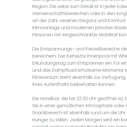
Region. Die Liebe zum Detail ist in jeder Ec
Gemeinschaftsbereichen oder in den sorgfä
an der Zahl, vereinen Eleganz und Komfort d
Klimaanlage und modernen privaten Badezi
Personen mit eingeschränkter Mobilität kon
Die Entspannungs- und Freizeitbereiche des
bereichern. Der beheizte Innenpool mit W
Erkundungstag zum Entspannen ein. Für ei
und das Dampfbad erholsame Momente in 
Fitnessraum steht ebenfalls zur Verfügung
ihres Aufenthalts beibehalten können.
Die Hotelbar, die bis 22:30 Uhr geöffnet is
Sie in einer gemütlichen Atmosphäre oder 
Snackbereich ist ebenfalls rund um die Uhr 
Hunger zu stillen. Jeden Morgen wird ein k
serviert, wobei regionale Produkte wie h