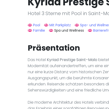
Kyriad Prestige
Hotel 3 Sterne mit Pool in Saint-M
Pool
Mit Parkplatz
Spa- und Wellne
Familie
Spa und Wellness
Barrierefr
Präsentation
Das Hotel
Kyriad Prestige Saint-Malo
bietet
Modernität aufeinandertreffen, um eine ei
nur eine kurze Distanz vom historischen Zen
Ausgangspunkt, um die berühmte Korsarenst
erkunden. Reisende schätzen besonders die
Sehenswürdigkeiten und eine friedliche Um
Die moderne Architektur des Hotels verbin
das Ergebnis einer sorgfältigen Renovier