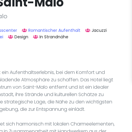
 Saint-Malo
alo
sscenter
Romantischer Aufenthalt
Jacuzzi
ei
Design
In Strandnähe
 ein Aufenthaltserlebnis, bei dem Komfort und
nladende Atmosphäre zu schaffen. Das Hotel liegt
trum von Saint-Malo entfernt und ist ein idealer
adt, ihre Strände und kulturellen Schätze zu
 strategische Lage, die Nähe zu den wichtigsten
gebung, die zur Entspannung einlädt.
det sich harmonisch mit lokalen Charmeelementen,
ung in Zusammenarbeit mit Handwerkern aus der