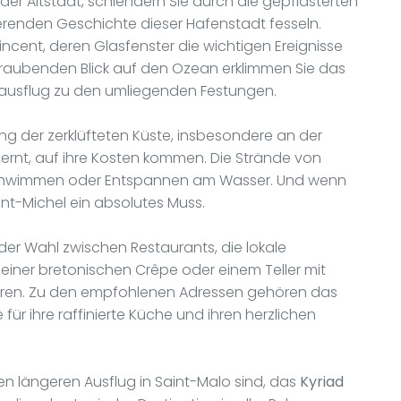
er Altstadt, schlendern Sie durch die gepflasterten
ierenden Geschichte dieser Hafenstadt fesseln.
incent, deren Glasfenster die wichtigen Ereignisse
raubenden Blick auf den Ozean erklimmen Sie das
sausflug zu den umliegenden Festungen.
g der zerklüfteten Küste, insbesondere an der
fernt, auf ihre Kosten kommen. Die Strände von
 Schwimmen oder Entspannen am Wasser. Und wenn
int-Michel ein absolutes Muss.
l der Wahl zwischen Restaurants, die lokale
 einer bretonischen Crêpe oder einem Teller mit
hren. Zu den empfohlenen Adressen gehören das
für ihre raffinierte Küche und ihren herzlichen
nen längeren Ausflug in Saint-Malo sind, das
Kyriad