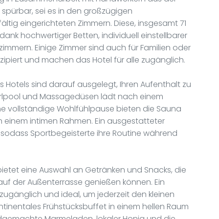
ke spürbar, sei es in den großzügigen
ltig eingerichteten Zimmern. Diese, insgesamt 71
ank hochwertiger Betten, individuell einstellbarer
mmern. Einige Zimmer sind auch für Familien oder
zipiert und machen das Hotel für alle zugänglich.
 Hotels sind darauf ausgelegt, Ihren Aufenthalt zu
hirlpool und Massagedüsen lädt nach einem
ne vollständige Wohlfühlpause bieten die Sauna
einem intimen Rahmen. Ein ausgestatteter
, sodass Sportbegeisterte ihre Routine während
t, bietet eine Auswahl an Getränken und Snacks, die
auf der Außenterrasse genießen können. Ein
zugänglich und ideal, um jederzeit den kleinen
ontinentales Frühstücksbuffet in einem hellen Raum
andgemachte Marmeladen, lokaler Honig und die