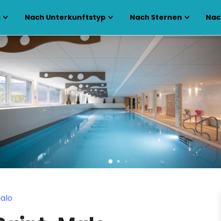
s
Nach Unterkunftstyp
Nach Sternen
Nac
alo