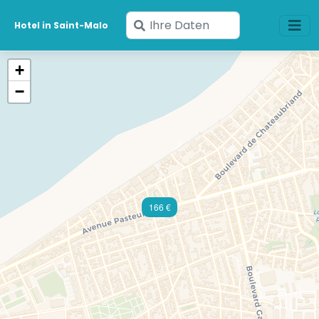
Geben
Hotel in Saint-Malo
Sie
Ihre
+
Daten
−
ein
166 €