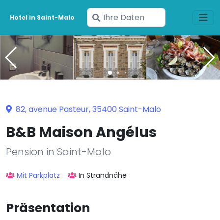
Geben
Hotel in Saint-Malo
Sie
Ihre
Daten
ein
82, avenue Pasteur, 35400 Saint-Malo
B&B Maison Angélus
Pension in Saint-Malo
Mit Parkplatz
In Strandnähe
Präsentation