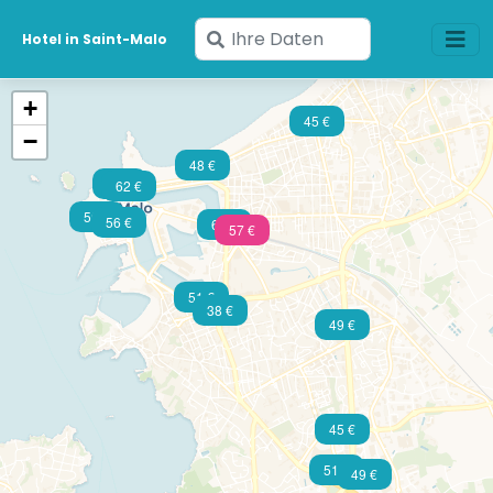
Geben
Hotel in Saint-Malo
Sie
Ihre
+
Daten
45 €
−
ein
48 €
59 €
62 €
50 €
56 €
61 €
57 €
51 €
38 €
49 €
45 €
51 €
49 €