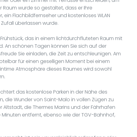
mer oder ein Zimmer mit Terrasse entscheiden, um
 Raum wurde so gestaltet, dass er Ihre
r, ein Flachbildfernseher und kostenloses WLAN
 Zufall überlassen wurde.
Frühstück, das in einem lichtdurchfluteten Raum mit
ird. An schönen Tagen können Sie sich auf der
reude Sie einladen, die Zeit zu entschleunigen. Am
Hotelbar für einen geselligen Moment bei einem
 intime Atmosphäre dieses Raumes wird sowohl
rn.
leichtert das kostenlose Parken in der Nähe des
en, die Wunder von Saint-Malo in vollen Zügen zu
r Altstadt, die Thermes Marins und der Fährhafen
 Minuten entfernt, ebenso wie der TGV-Bahnhof,