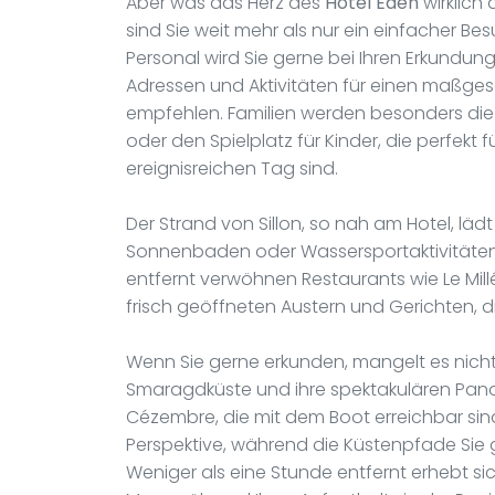
Aber was das Herz des
Hotel Eden
wirklich 
sind Sie weit mehr als nur ein einfacher 
Personal wird Sie gerne bei Ihren Erkundun
Adressen und Aktivitäten für einen maßge
empfehlen. Familien werden besonders die
oder den Spielplatz für Kinder, die perfe
ereignisreichen Tag sind.
Der Strand von Sillon, so nah am Hotel, l
Sonnenbaden oder Wassersportaktivitäten f
entfernt verwöhnen Restaurants wie Le Mill
frisch geöffneten Austern und Gerichten, die
Wenn Sie gerne erkunden, mangelt es nicht
Smaragdküste und ihre spektakulären Pan
Cézembre, die mit dem Boot erreichbar sin
Perspektive, während die Küstenpfade Sie 
Weniger als eine Stunde entfernt erhebt sic