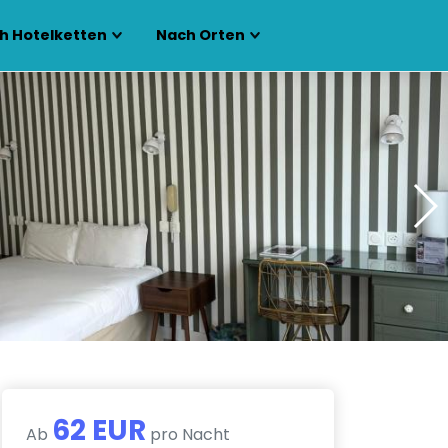
h Hotelketten
Nach Orten
62 EUR
Ab
pro Nacht