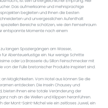
ausmacht, ist sein unvergleichlicher Empfang. Hier
Besucher. Das aufmerksame und mehrsprachige
gsprojekten begleiten und Ihnen die besten
schneiderten und unvergesslichen Aufenthalt
 speziellen Bereiche schätzen, wie den Fernsehraum
kt für entspannte Momente nach einem
ädt zu langen Spaziergängen am Wasser,
ür Abenteuerlustige ein. Nur wenige Schritte
ésime oder La Brasserie du Sillon Feinschmecker mit
 von der Fülle bretonischer Produkte inspiriert sind.
 an Möglichkeiten. Vom Hotel aus können Sie die
oramen entdecken. Die Inseln Chausey und
d, bieten Ihnen eine totale Veränderung der
ganz nah an die Wellen und Klippen heranführen.
h der Mont-Saint-Michel wie ein zeitloses Juwel, ein