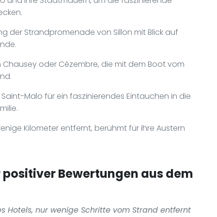
lo und ihre Stadtmauern, um die faszinierende
ecken.
g der Strandpromenade von Sillon mit Blick auf
ände.
ln Chausey oder Cézembre, die mit dem Boot vom
ind.
aint-Malo für ein faszinierendes Eintauchen in die
ilie.
enige Kilometer entfernt, berühmt für ihre Austern
positiver Bewertungen aus dem
s Hotels, nur wenige Schritte vom Strand entfernt