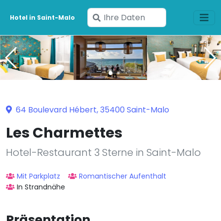
Geben
Hotel in Saint-Malo
Sie
Ihre
Daten
ein
64 Boulevard Hébert, 35400 Saint-Malo
Les Charmettes
Hotel-Restaurant 3 Sterne in Saint-Malo
Mit Parkplatz
Romantischer Aufenthalt
In Strandnähe
Präsentation