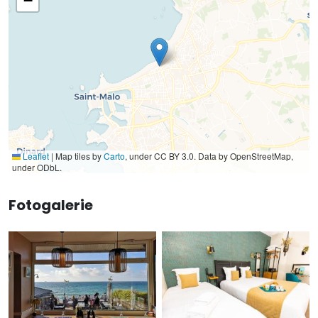
−
Leaflet
|
Map tiles by
Carto
, under CC BY 3.0. Data by OpenStreetMap,
under ODbL.
Fotogalerie