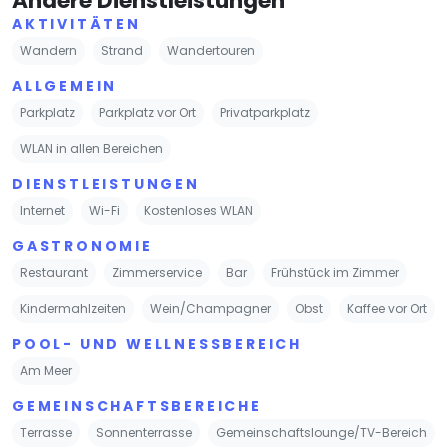
Andere Dienstleistungen
AKTIVITÄTEN
Wandern
Strand
Wandertouren
ALLGEMEIN
Parkplatz
Parkplatz vor Ort
Privatparkplatz
WLAN in allen Bereichen
DIENSTLEISTUNGEN
Internet
Wi-Fi
Kostenloses WLAN
GASTRONOMIE
Restaurant
Zimmerservice
Bar
Frühstück im Zimmer
Kindermahlzeiten
Wein/Champagner
Obst
Kaffee vor Ort
POOL- UND WELLNESSBEREICH
Am Meer
GEMEINSCHAFTSBEREICHE
Terrasse
Sonnenterrasse
Gemeinschaftslounge/TV-Bereich