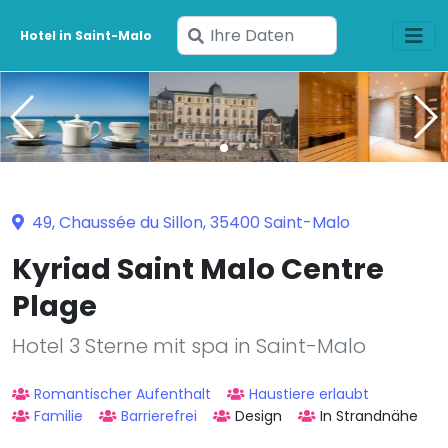
Geben
Hotel in Saint-Malo
Sie
Ihre
Daten
ein
49, Chaussée du Sillon, 35400 Saint-Malo
Kyriad Saint Malo Centre
Plage
Hotel 3 Sterne mit spa in Saint-Malo
Romantischer Aufenthalt
Haustiere erlaubt
Familie
Barrierefrei
Design
In Strandnähe