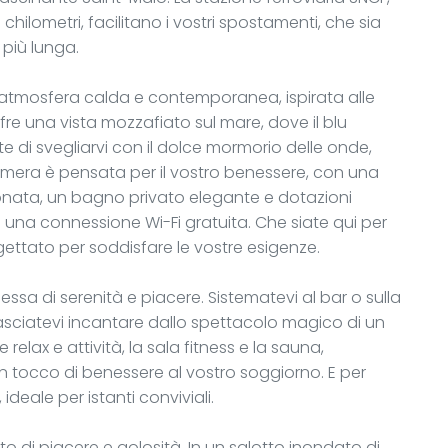
e chilometri, facilitano i vostri spostamenti, che sia
più lunga.
n’atmosfera calda e contemporanea, ispirata alle
re una vista mozzafiato sul mare, dove il blu
te di svegliarvi con il dolce mormorio delle onde,
amera è pensata per il vostro benessere, con una
onata, un bagno privato elegante e dotazioni
na connessione Wi-Fi gratuita. Che siate qui per
ogettato per soddisfare le vostre esigenze.
a di serenità e piacere. Sistematevi al bar o sulla
lasciatevi incantare dallo spettacolo magico di un
elax e attività, la sala fitness e la sauna,
n tocco di benessere al vostro soggiorno. E per
 ideale per istanti conviviali.
 di piacere e golosità. In un salotto inondato di