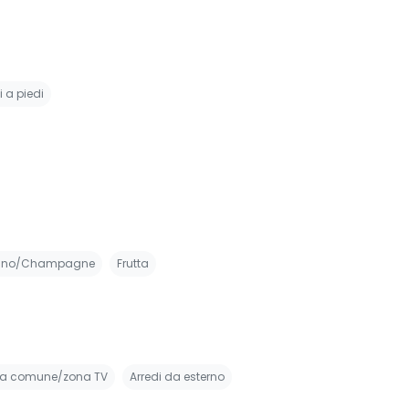
i a piedi
ino/Champagne
Frutta
la comune/zona TV
Arredi da esterno