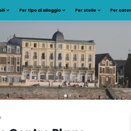
ili
Per tipo di alloggio
Per stelle
Per cate
o