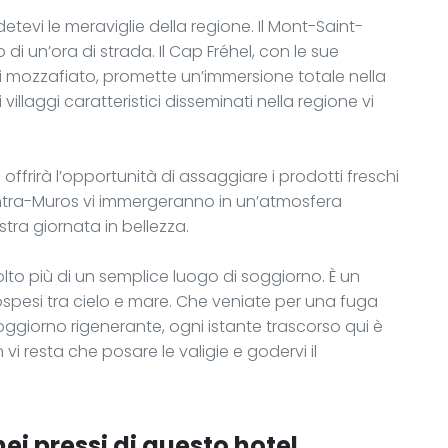
tevi le meraviglie della regione. Il Mont-Saint-
 un’ora di strada. Il Cap Fréhel, con le sue
mi mozzafiato, promette un’immersione totale nella
 villaggi caratteristici disseminati nella regione vi
offrirà l’opportunità di assaggiare i prodotti freschi
i Intra-Muros vi immergeranno in un’atmosfera
tra giornata in bellezza.
lto più di un semplice luogo di soggiorno. È un
sospesi tra cielo e mare. Che veniate per una fuga
oggiorno rigenerante, ogni istante trascorso qui è
vi resta che posare le valigie e godervi il
ei pressi di questo hotel