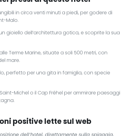
gibili in circa venti minuti a piedi, per godere di
nt-Malo.
un gioiello dell’architettura gotica, e scoprite la sua
e Terme Marine, situate a soli 500 metri, con
del mare.
o, perfetto per una gita in famiglia, con specie
t-Saint-Michel o il Cap Fréhel per ammirare paesaggi
etagna.
oni positive lette sul web
osizione dell’hotel, direttamente sulla spiaggia,