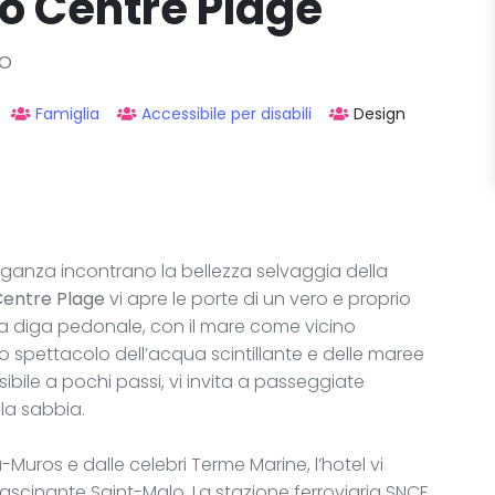
o Centre Plage
lo
Famiglia
Accessibile per disabili
Design
anza incontrano la bellezza selvaggia della
Centre Plage
vi apre le porte di un vero e proprio
ulla diga pedonale, con il mare come vicino
o spettacolo dell’acqua scintillante e delle maree
sibile a pochi passi, vi invita a passeggiate
lla sabbia.
a-Muros e dalle celebri Terme Marine, l’hotel vi
fascinante Saint-Malo. La stazione ferroviaria SNCF,