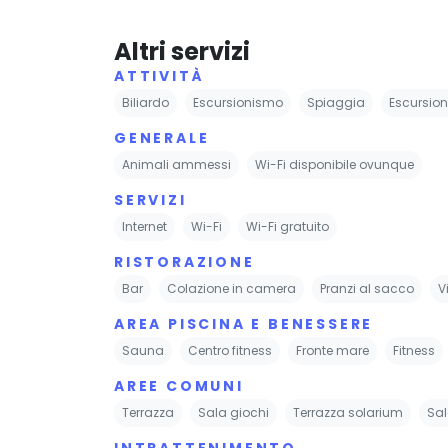
Altri servizi
ATTIVITÀ
Biliardo
Escursionismo
Spiaggia
Escursion
GENERALE
Animali ammessi
Wi-Fi disponibile ovunque
SERVIZI
Internet
Wi-Fi
Wi-Fi gratuito
RISTORAZIONE
Bar
Colazione in camera
Pranzi al sacco
V
AREA PISCINA E BENESSERE
Sauna
Centro fitness
Fronte mare
Fitness
AREE COMUNI
Terrazza
Sala giochi
Terrazza solarium
Sa
INTRATTENIMENTO