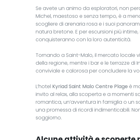
Se avete un animo da esploratori, non perde
Michel, maestoso e senza tempo, è a meno di
scogliere di arenaria rosa e i suoi panora
natura bretone. E per escursioni più intime, i
conquisteranno con la loro autenticità.
Tornando a Saint-Malo, il mercato locale vi 
della regione, mentre i bar e le terrazze d
conviviale e calorosa per concludere la vos
L’hotel
Kyriad Saint Malo Centre Plage
è mo
invito al relax, alla scoperta e a momenti 
romantica, un’avventura in famiglia o un s
una promessa di ricordi indimenticabili. Non 
soggiorno.
Alcune attività e scoperte n