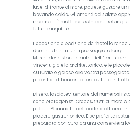
luce, di fronte al mare, potrete gustare un 
bevande calde. Gli amanti del salato appre
mentre i più mattinieri potranno optare per 
tutta tranquillità.
L’eccezionale posizione dell’hotel lo rende 
dei suoi dintorni. Una passeggiata lungo la 
Muros, dove storia e autenticità bretone si
Vincent, gioiello architettonico, e le picc
culturale e goloso alla vostra passeggiata. 
parentesi di benessere assoluto, con trattam
Di sera, lasciatevi tentare dai numerosi risto
sono protagonisti. Crêpes, frutti di mare o
palato. Alcuni ristoranti partner offrono a
piacere gastronomico. E se preferite restare
preparata con cura da una conserviera lo