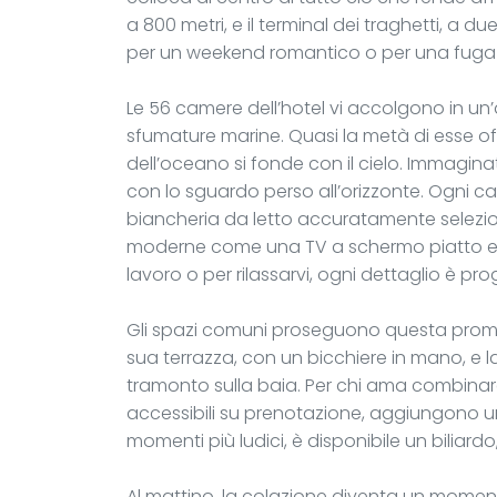
a 800 metri, e il terminal dei traghetti, a du
per un weekend romantico o per una fuga 
Le 56 camere dell’hotel vi accolgono in u
sfumature marine. Quasi la metà di esse off
dell’oceano si fonde con il cielo. Immagina
con lo sguardo perso all’orizzonte. Ogni c
biancheria da letto accuratamente selezi
moderne come una TV a schermo piatto e u
lavoro o per rilassarvi, ogni dettaglio è pr
Gli spazi comuni proseguono questa promess
sua terrazza, con un bicchiere in mano, e 
tramonto sulla baia. Per chi ama combinare r
accessibili su prenotazione, aggiungono u
momenti più ludici, è disponibile un biliardo,
Al mattino, la colazione diventa un momento