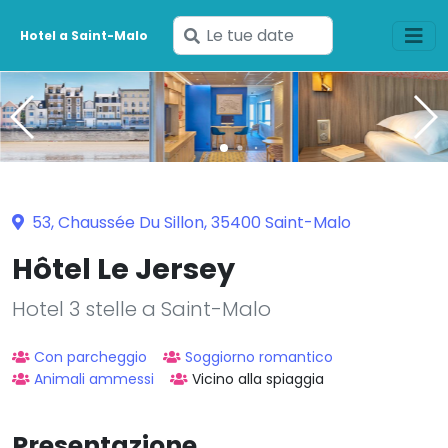
Inserisci
Hotel a Saint-Malo
le
tue
date
53, Chaussée Du Sillon, 35400 Saint-Malo
Hôtel Le Jersey
Hotel 3 stelle a Saint-Malo
Con parcheggio
Soggiorno romantico
Animali ammessi
Vicino alla spiaggia
Presentazione