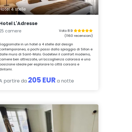
Hotel 4 stelle
Hotel L'Adresse
25 camere
Voto 8.9
(1160 recensioni)
Soggiornate in un hotel a 4 stelle dal design
contemporaneo, a pochi passi dalla spiaggia di Sillon e
dalle mura di Saint-Malo. Godetevi il comfort moderno,
camere ben attrezzate, un’accoglienza calorosa e una
posizione ideale per esplorare la città corsara e
dintorni.
205 EUR
A partire da
a notte