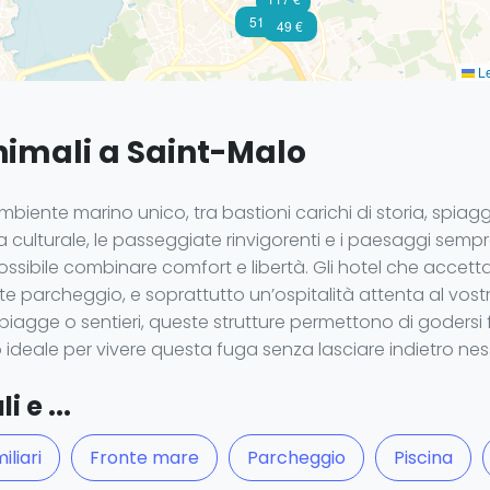
51 €
49 €
Le
nimali a Saint-Malo
mbiente marino unico, tra bastioni carichi di storia, spiag
 culturale, le passeggiate rinvigorenti e i paesaggi sempr
ibile combinare comfort e libertà. Gli hotel che accetta
te parcheggio, e soprattutto un’ospitalità attenta al vostr
spiagge o sentieri, queste strutture permettono di goders
ogo ideale per vivere questa fuga senza lasciare indietro ne
 e ...
liari
Fronte mare
Parcheggio
Piscina