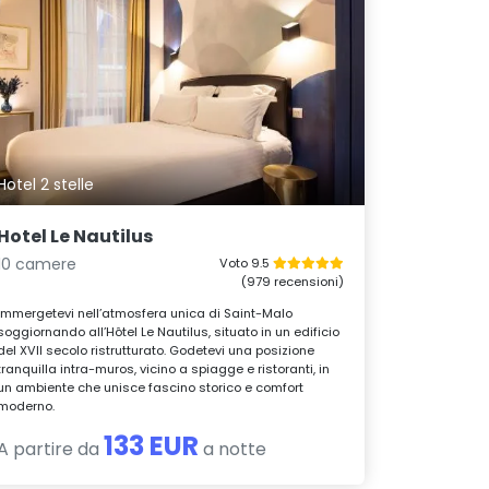
Hotel 2 stelle
Hotel Le Nautilus
10 camere
Voto 9.5
(979 recensioni)
Immergetevi nell’atmosfera unica di Saint-Malo
soggiornando all’Hôtel Le Nautilus, situato in un edificio
del XVII secolo ristrutturato. Godetevi una posizione
tranquilla intra-muros, vicino a spiagge e ristoranti, in
un ambiente che unisce fascino storico e comfort
moderno.
133 EUR
A partire da
a notte