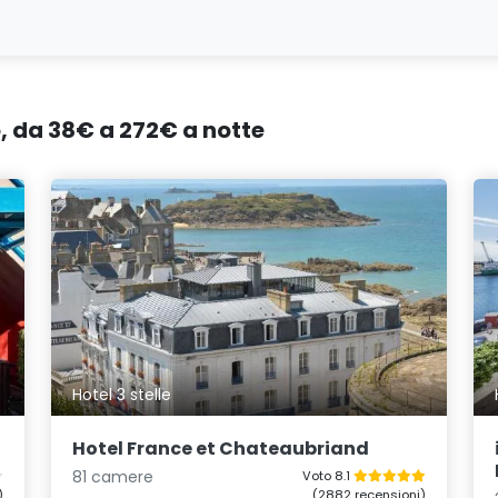
o, da 38€ a 272€ a notte
Hotel 3 stelle
Hotel France et Chateaubriand
81 camere
Voto 8.1
)
(2882 recensioni)