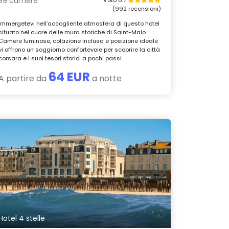
39 camere
(992 recensioni)
Immergetevi nell’accogliente atmosfera di questo hotel
situato nel cuore delle mura storiche di Saint-Malo.
Camere luminose, colazione inclusa e posizione ideale
vi offrono un soggiorno confortevole per scoprire la città
corsara e i suoi tesori storici a pochi passi.
64 EUR
A partire da
a notte
Hotel 4 stelle