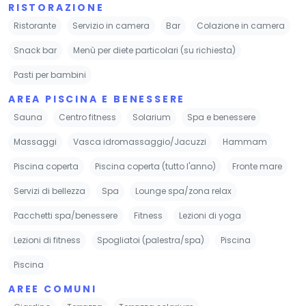
RISTORAZIONE
Ristorante
Servizio in camera
Bar
Colazione in camera
Snack bar
Menù per diete particolari (su richiesta)
Pasti per bambini
AREA PISCINA E BENESSERE
Sauna
Centro fitness
Solarium
Spa e benessere
Massaggi
Vasca idromassaggio/Jacuzzi
Hammam
Piscina coperta
Piscina coperta (tutto l'anno)
Fronte mare
Servizi di bellezza
Spa
Lounge spa/zona relax
Pacchetti spa/benessere
Fitness
Lezioni di yoga
Lezioni di fitness
Spogliatoi (palestra/spa)
Piscina
Piscina
AREE COMUNI