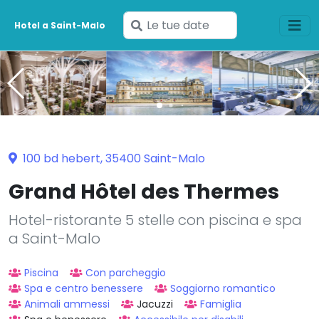
Inserisci
Hotel a Saint-Malo
le
tue
date
100 bd hebert, 35400 Saint-Malo
Grand Hôtel des Thermes
Hotel-ristorante 5 stelle con piscina e spa
a Saint-Malo
Piscina
Con parcheggio
Spa e centro benessere
Soggiorno romantico
Animali ammessi
Jacuzzi
Famiglia