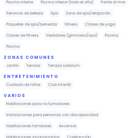
Piscina interior
Piscina interior (todo el año)
Frente al mar
Servicios de belleza
Spa
Zona de spa/relajación
Paquetes de spa/bienestar
Fitness
Clases de yoga
Clases de fitness
Vestidores (gimnasio/spa)
Piscina
Piscina
ZONAS COMUNES
Jardín
Terraza
Terraza solárium
ENTRETENIMIENTO
Cuidado de niños
Club infantil
VARIOS
Habitaciones para no fumadores
Instalaciones para personas con discapacidad
Habitaciones familiares
Ascensor
Habitaciones insonorizadas
Calefacción