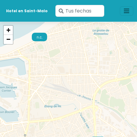
Ingresa
Hotel en Saint-Malo
tus
fechas
+
n.c.
−