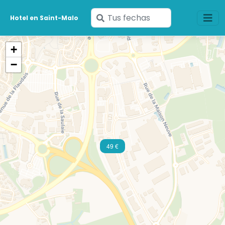
Ingresa
Hotel en Saint-Malo
tus
fechas
+
−
49 €