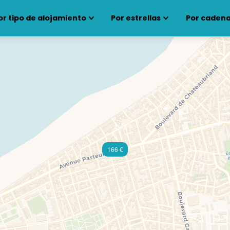
or tipo de alojamiento
Por estrellas
Por cadena
166 €