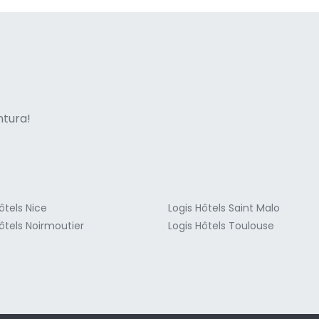
ne italian
entura!
ôtels Nice
Logis Hôtels Saint Malo
ôtels Noirmoutier
Logis Hôtels Toulouse