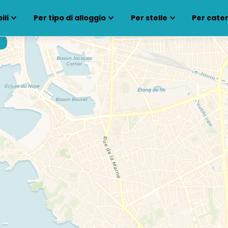
ili
Per tipo di alloggio
Per stelle
Per cate
€