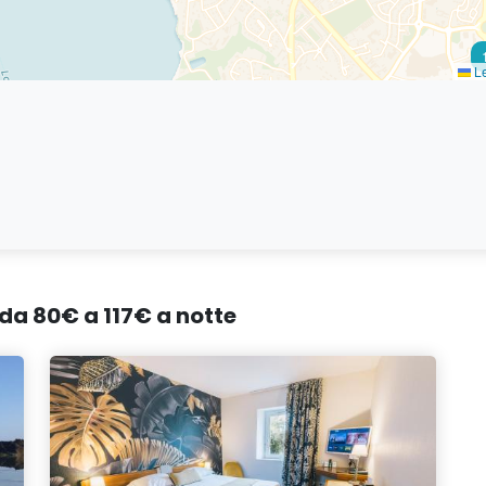
Le
o
 da 80€ a 117€ a notte