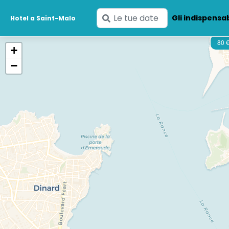
Inserisci
Gli indispensab
Hotel a Saint-Malo
le
tue
80 
+
date
−