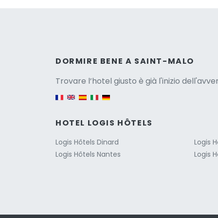
Versio
DORMIRE BENE A SAINT-MALO
Trovare l’hotel giusto è già l'inizio dell'avv
English version
HOTEL LOGIS HÔTELS
Logis Hôtels Dinard
Logis H
Logis Hôtels Nantes
Logis H