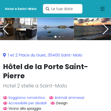
Inserisci
Hotel a Saint-Malo
le
tue
date
1 et 2 Place du Guet, 35400 Saint-Malo
Hôtel de la Porte Saint-
Pierre
Hotel 2 stelle a Saint-Malo
Soggiorno romantico
Animali ammessi
Accessibile per disabili
Design
Vicino alla spiaggia