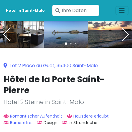
Geben
Hotel in Saint-Malo
Sie
Ihre
Daten
ein
1 et 2 Place du Guet, 35400 Saint-Malo
Hôtel de la Porte Saint-
Pierre
Hotel 2 Sterne in Saint-Malo
Romantischer Aufenthalt
Haustiere erlaubt
Barrierefrei
Design
In Strandnähe