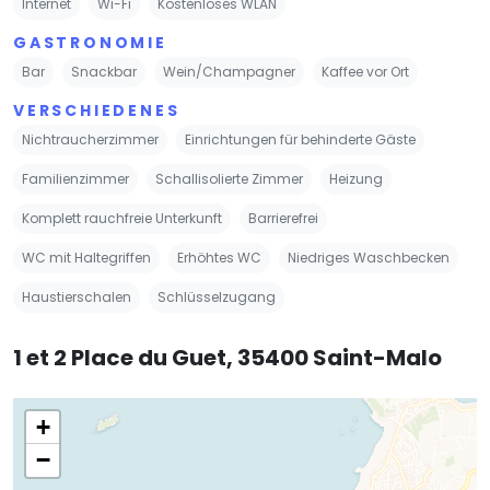
Internet
Wi-Fi
Kostenloses WLAN
GASTRONOMIE
Bar
Snackbar
Wein/Champagner
Kaffee vor Ort
VERSCHIEDENES
Nichtraucherzimmer
Einrichtungen für behinderte Gäste
Familienzimmer
Schallisolierte Zimmer
Heizung
Komplett rauchfreie Unterkunft
Barrierefrei
WC mit Haltegriffen
Erhöhtes WC
Niedriges Waschbecken
Haustierschalen
Schlüsselzugang
1 et 2 Place du Guet, 35400 Saint-Malo
+
−