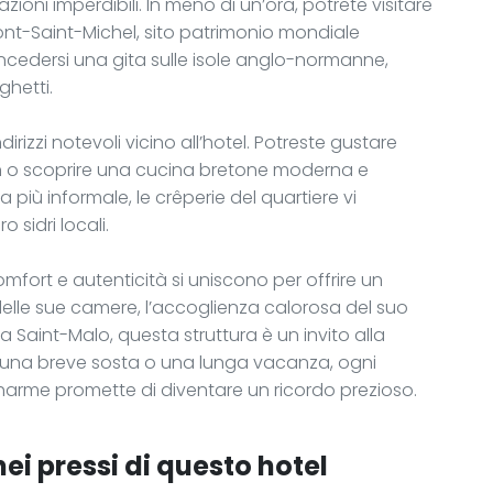
azioni imperdibili. In meno di un’ora, potrete visitare
Mont-Saint-Michel, sito patrimonio mondiale
ncedersi una gita sulle isole anglo-normanne,
ghetti.
rizzi notevoli vicino all’hotel. Potreste gustare
Jean o scoprire una cucina bretone moderna e
 più informale, le crêperie del quartiere vi
 sidri locali.
fort e autenticità si uniscono per offrire un
delle sue camere, l’accoglienza calorosa del suo
a Saint-Malo, questa struttura è un invito alla
r una breve sosta o una lunga vacanza, ogni
arme promette di diventare un ricordo prezioso.
ei pressi di questo hotel