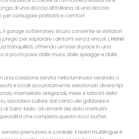
, contribuisce a creare un’atmosfera rilassante e
nga di una doccia all’italiana, di una doccia
o per coniugare praticità e comfort.
 il garage sotterraneo sicuro consente ai visitatori
 pregio per esplorare i dintorni senza vincoli. L’
Hôtel
ua tranquillità, offrendo un’oasi di pace in una
o a pochi passi dalle mura, dalle spiagge e dalle
con una colazione servita nella luminosa veranda o
eschi e locali accuratamente selezionati: diversi tipi
ati, marmellate artigianali, miele e latticini della
o, lasciatevi cullare dal canto dei gabbiani e
 di Saint-Malo. Gli amanti dei dolci mattutini
specialità che completa questo ricco buffet.
 servizio premuroso e cordiale. Il team multilingue è