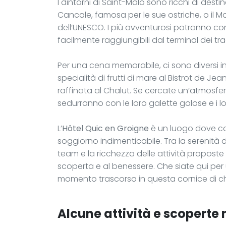
I dintorni di Saint-Malo sono ricchi di destin
Cancale, famosa per le sue ostriche, o il 
dell’UNESCO. I più avventurosi potranno co
facilmente raggiungibili dal terminal dei tra
Per una cena memorabile, ci sono diversi indi
specialità di frutti di mare al Bistrot de 
raffinata al Chalut. Se cercate un’atmosfera
sedurranno con le loro galette golose e i loro
L’
Hôtel Quic en Groigne
è un luogo dove com
soggiorno indimenticabile. Tra la serenità 
team e la ricchezza delle attività proposte 
scoperta e al benessere. Che siate qui pe
momento trascorso in questa cornice di ch
Alcune attività e scoperte n