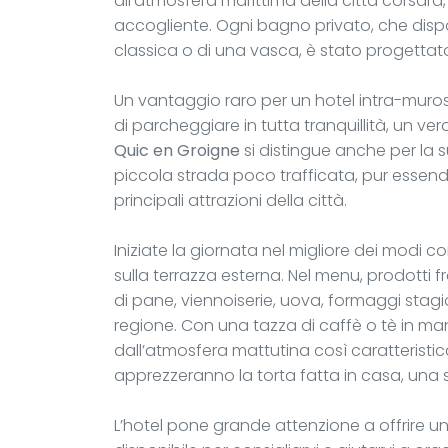
all’atmosfera marittima della città corsara
accogliente. Ogni bagno privato, che dispo
classica o di una vasca, è stato progettat
Un vantaggio raro per un hotel intra-muros,
di parcheggiare in tutta tranquillità, un vero
Quic en Groigne
si distingue anche per la s
piccola strada poco trafficata, pur essend
principali attrazioni della città.
Iniziate la giornata nel migliore dei modi 
sulla terrazza esterna. Nel menu, prodotti fr
di pane, viennoiserie, uova, formaggi stagion
regione. Con una tazza di caffè o tè in man
dall’atmosfera mattutina così caratteristica
apprezzeranno la torta fatta in casa, una 
L’hotel pone grande attenzione a offrire un