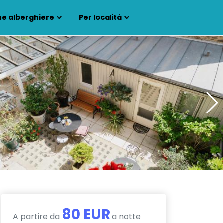
ne alberghiere
Per località
80 EUR
A partire da
a notte