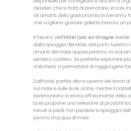
disponibile per consigliarvi e aiutarvi a or
desideri: che si tratti di prenotare un taxi, i
Gli amanti della gastronomia troveranno faci
che vogliano gustare galette bretoni, un pia
Il fascino dell’
Hôtel Quic en Groigne
risiede
dalla spiaggia del Môle, dal porto turistico 
amanti del mare apprezzeranno la vicinanza
sentiero costiero. Se preferite esplorare più
chilometri, vi permetterà di raggiungere fac
Dall’hotel, partite alla scoperta dei tesori
sul mare e sulle isole vicine, mentre il cast
testimoniano la storia affascinante della c
Lices propone una selezione di prodotti loc
minuti a piedi, non perdete la spiaggia dell
piscina d’acqua di mare.