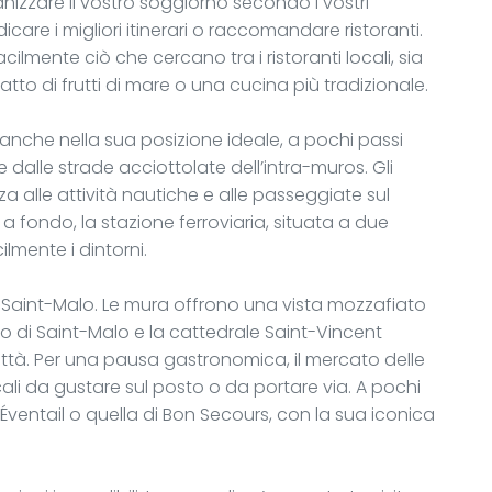
ganizzare il vostro soggiorno secondo i vostri
ndicare i migliori itinerari o raccomandare ristoranti.
lmente ciò che cercano tra i ristoranti locali, sia
tto di frutti di mare o una cucina più tradizionale.
 anche nella sua posizione ideale, a pochi passi
e dalle strade acciottolate dell’intra-muros. Gli
 alle attività nautiche e alle passeggiate sul
 a fondo, la stazione ferroviaria, situata a due
ilmente i dintorni.
 di Saint-Malo. Le mura offrono una vista mozzafiato
ello di Saint-Malo e la cattedrale Saint-Vincent
ittà. Per una pausa gastronomica, il mercato delle
ali da gustare sul posto o da portare via. A pochi
’Éventail o quella di Bon Secours, con la sua iconica