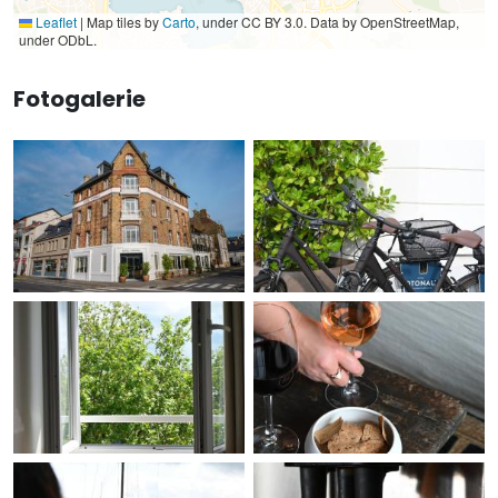
Leaflet
|
Map tiles by
Carto
, under CC BY 3.0. Data by OpenStreetMap,
under ODbL.
Fotogalerie