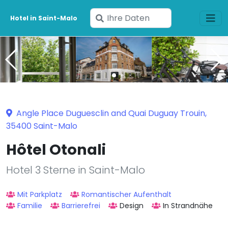
Geben
Hotel in Saint-Malo
Sie
Ihre
Daten
ein
Angle Place Duguesclin and Quai Duguay Trouin,
35400 Saint-Malo
Hôtel Otonali
Hotel 3 Sterne in Saint-Malo
Mit Parkplatz
Romantischer Aufenthalt
Familie
Barrierefrei
Design
In Strandnähe