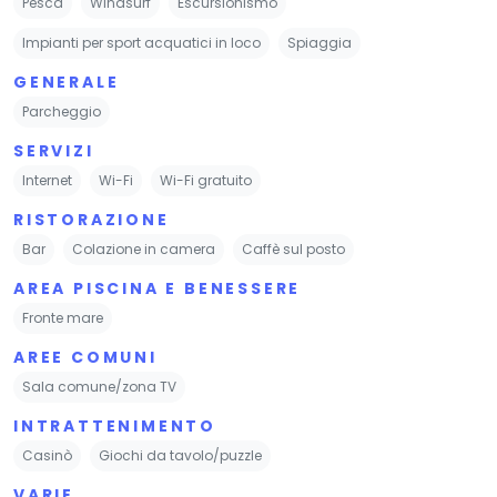
Pesca
Windsurf
Escursionismo
Impianti per sport acquatici in loco
Spiaggia
GENERALE
Parcheggio
SERVIZI
Internet
Wi-Fi
Wi-Fi gratuito
RISTORAZIONE
Bar
Colazione in camera
Caffè sul posto
AREA PISCINA E BENESSERE
Fronte mare
AREE COMUNI
Sala comune/zona TV
INTRATTENIMENTO
Casinò
Giochi da tavolo/puzzle
VARIE