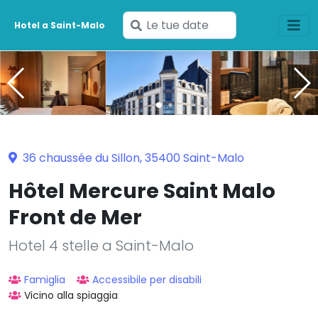
Inserisci
Hotel a Saint-Malo
le
tue
date
36 chaussée du Sillon, 35400 Saint-Malo
Hôtel Mercure Saint Malo
Front de Mer
Hotel 4 stelle a Saint-Malo
Famiglia
Accessibile per disabili
Vicino alla spiaggia