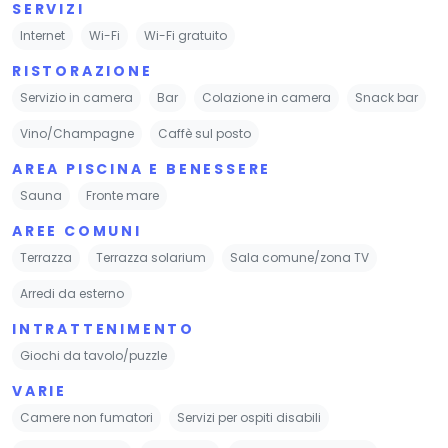
SERVIZI
Internet
Wi-Fi
Wi-Fi gratuito
RISTORAZIONE
Servizio in camera
Bar
Colazione in camera
Snack bar
Vino/Champagne
Caffè sul posto
AREA PISCINA E BENESSERE
Sauna
Fronte mare
AREE COMUNI
Terrazza
Terrazza solarium
Sala comune/zona TV
Arredi da esterno
INTRATTENIMENTO
Giochi da tavolo/puzzle
VARIE
Camere non fumatori
Servizi per ospiti disabili