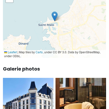
Leaflet
|
Map tiles by
Carto
, under CC BY 3.0. Data by OpenStreetMap,
under ODbL.
Galerie photos