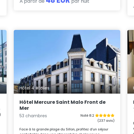
48 EUR
À partir de
par nuit
Hôtel 4 étoiles
Hôtel Mercure Saint Malo Front de
Mer
)
53 chambres
Noté 8.2
(237 avis)
Face à la grande plage du Sillon, profitez d’un séjour