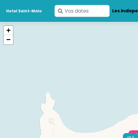
Saisissez
Les indisp
Hotel Saint-Malo
vos
dates
+
−
139
48 €