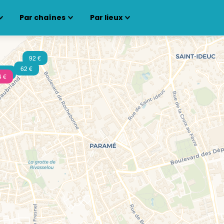
Par chaînes
Par lieux
92 €
62 €
90 €
4 €