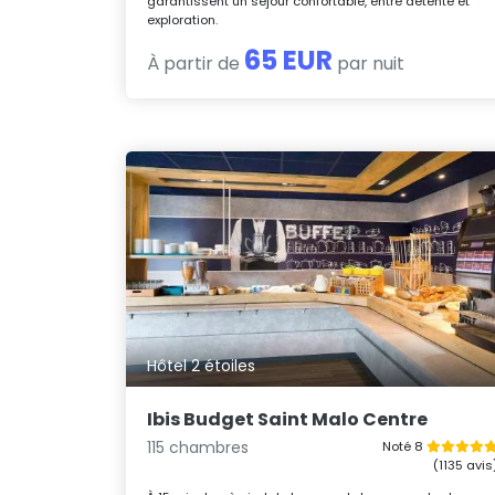
garantissent un séjour confortable, entre détente et
exploration.
65 EUR
À partir de
par nuit
Hôtel 2 étoiles
Ibis Budget Saint Malo Centre
115 chambres
Noté 8
(1135 avis