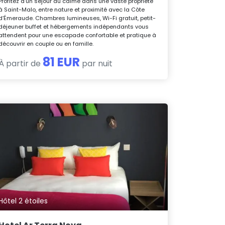
Profitez d’un séjour au calme dans une vaste propriété
à Saint-Malo, entre nature et proximité avec la Côte
d’Émeraude. Chambres lumineuses, Wi-Fi gratuit, petit-
déjeuner buffet et hébergements indépendants vous
attendent pour une escapade confortable et pratique à
découvrir en couple ou en famille.
81 EUR
À partir de
par nuit
Hôtel 2 étoiles