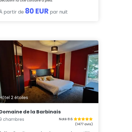
découvrir la cité corsaire à pied.
80 EUR
À partir de
par nuit
Hôtel 2 étoiles
Domaine de la Barbinais
9 chambres
Noté 8.6
(1477 avis)