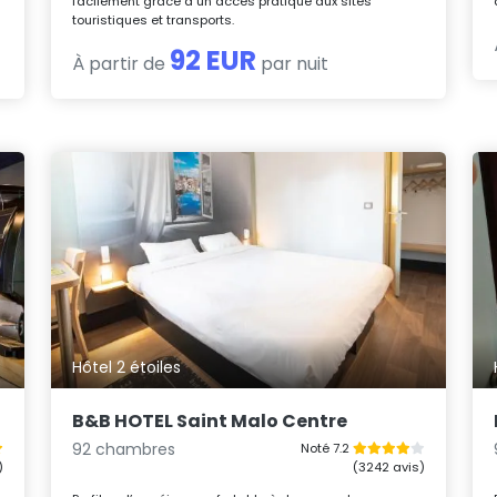
facilement grâce à un accès pratique aux sites
touristiques et transports.
92 EUR
À partir de
par nuit
Hôtel 2 étoiles
B&B HOTEL Saint Malo Centre
92 chambres
Noté 7.2
)
(3242 avis)