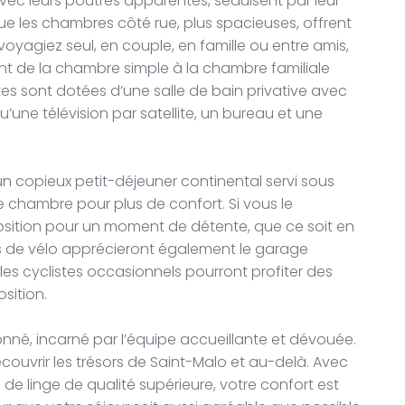
vec leurs poutres apparentes, séduisent par leur
e les chambres côté rue, plus spacieuses, offrent
oyagiez seul, en couple, en famille ou entre amis,
ant de la chambre simple à la chambre familiale
 sont dotées d’une salle de bain privative avec
ne télévision par satellite, un bureau et une
 copieux petit-déjeuner continental servi sous
 chambre pour plus de confort. Si vous le
sposition pour un moment de détente, que ce soit en
s de vélo apprécieront également le garage
les cyclistes occasionnels pourront profiter des
sition.
ionné, incarné par l’équipe accueillante et dévouée.
ouvrir les trésors de Saint-Malo et au-delà. Avec
 de linge de qualité supérieure, votre confort est