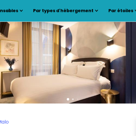
ensables
Par types d'hébergement
Par étoiles
Malo