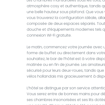
Les chambres mansardées sous les toits, a
atmosphère cosy et authentique, tandis qu
une belle hauteur sous plafond. Que vous v
vous trouverez la configuration idéale, all
composée de deux espaces séparés. Toutes
douche et d’équipements modernes tels qu’u
connexion Wi-Fi gratuite.
Le matin, commencez votre journée avec un
forme de buffet ou directement dans votre
souhaitez, le bar de l’hôtel est à votre di
matinée ou en fin de journée. Les amateur
sécurisé pour leurs deux-roues, tandis que 
vélos hollandais mis gracieusement à dispo
L’hôtel se distingue par son service attent
Vous serez entre de bonnes mains pour déc
ses chambres insonorisées et ses lits dotés