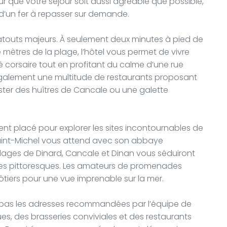
r que votre séjour soit aussi agréable que possible,
u d’un fer à repasser sur demande.
 atouts majeurs. À seulement deux minutes à pied de
 mètres de la plage, l’hôtel vous permet de vivre
é corsaire tout en profitant du calme d’une rue
également une multitude de restaurants proposant
uster des huîtres de Cancale ou une galette
ent placé pour explorer les sites incontournables de
-Saint-Michel vous attend avec son abbaye
llages de Dinard, Cancale et Dinan vous séduiront
ages pittoresques. Les amateurs de promenades
ôtiers pour une vue imprenable sur la mer.
as les adresses recommandées par l’équipe de
ques, des brasseries conviviales et des restaurants