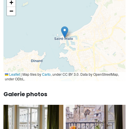
+
−
Leaflet
|
Map tiles by
Carto
, under CC BY 3.0. Data by OpenStreetMap,
under ODbL.
Galerie photos