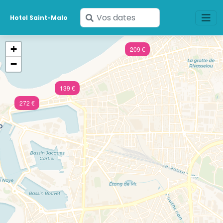
Saisissez
Hotel Saint-Malo
vos
dates
+
209 €
−
139 €
272 €