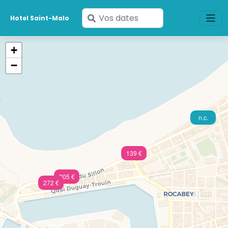
Saisissez
Hotel Saint-Malo
vos
dates
+
−
n.c.
139 €
205 €
272 €