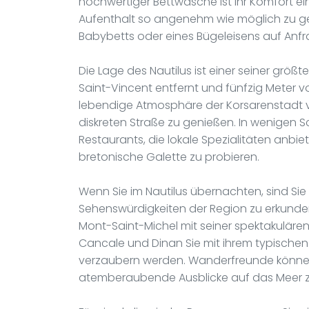
hochwertiger Bettwäsche ist Ihr Komfort ein
Aufenthalt so angenehm wie möglich zu ges
Babybetts oder eines Bügeleisens auf Anfr
Die Lage des Nautilus ist einer seiner größ
Saint-Vincent entfernt und fünfzig Meter v
lebendige Atmosphäre der Korsarenstadt vo
diskreten Straße zu genießen. In wenigen Sc
Restaurants, die lokale Spezialitäten anbi
bretonische Galette zu probieren.
Wenn Sie im Nautilus übernachten, sind Sie
Sehenswürdigkeiten der Region zu erkunden.
Mont-Saint-Michel mit seiner spektakuläre
Cancale und Dinan Sie mit ihrem typische
verzaubern werden. Wanderfreunde könne
atemberaubende Ausblicke auf das Meer z