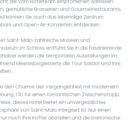
 nicht die vom Hotelteam empfohlenen Adressen.
en, gemütliche Brasserien und Gourmetrestaurants,
nd können Sie auch das lebendige Zentrum
nbars und Open-Air-Konzerten entdecken.
etet Saint-Malo zahlreiche Museen und
seum im Schloss entführt Sie in die faszinierende
ebhaber werden die temporären Ausstellungen im
hrend Meeresbegeisterte die Tour Solidor und ihre
lten.
n Sie den Charme der Vergangenheit mit modernem
ebung. Ob für einen romantischen Zwischenstopp,
ise, dieses Hotel bietet ein unvergessliches
mosphäre von Saint-Malo integriert ist. Nur einen
ur noch Ihre Koffer abstellen und die bretonische