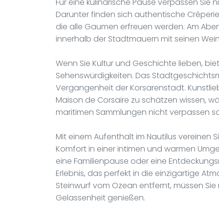
Für eine kulinarische Pause verpassen Sie
Darunter finden sich authentische Crêperi
die alle Gaumen erfreuen werden. Am Abe
innerhalb der Stadtmauern mit seinen Wei
Wenn Sie Kultur und Geschichte lieben, bi
Sehenswürdigkeiten. Das Stadtgeschichtsmu
Vergangenheit der Korsarenstadt. Kunstli
Maison de Corsaire zu schätzen wissen, wä
maritimen Sammlungen nicht verpassen sol
Mit einem Aufenthalt im Nautilus vereine
Komfort in einer intimen und warmen Umg
eine Familienpause oder eine Entdeckungsre
Erlebnis, das perfekt in die einzigartige At
Steinwurf vom Ozean entfernt, müssen Sie n
Gelassenheit genießen.