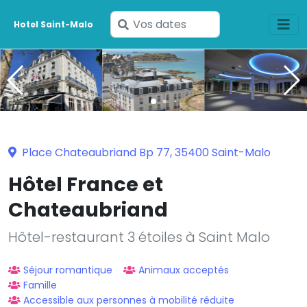
Saisissez
Hotel Saint-Malo
vos
dates
Place Chateaubriand Bp 77, 35400 Saint-Malo
Hôtel France et
Chateaubriand
Hôtel-restaurant 3 étoiles à Saint Malo
Séjour romantique
Animaux acceptés
Famille
Accessible aux personnes à mobilité réduite