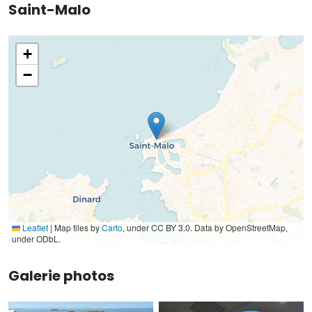
Saint-Malo
+
−
Leaflet
|
Map tiles by
Carto
, under CC BY 3.0. Data by OpenStreetMap,
under ODbL.
Galerie photos