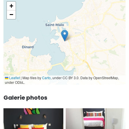
+
−
Leaflet
|
Map tiles by
Carto
, under CC BY 3.0. Data by OpenStreetMap,
under ODbL.
Galerie photos