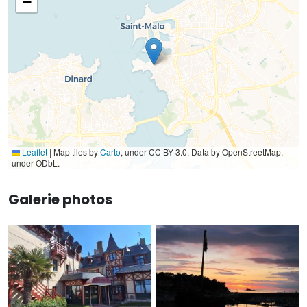
−
Leaflet
|
Map tiles by
Carto
, under CC BY 3.0. Data by OpenStreetMap,
under ODbL.
Galerie photos