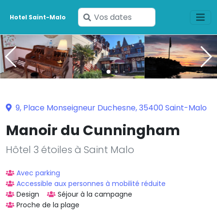
Saisissez
Hotel Saint-Malo
vos
dates
9, Place Monseigneur Duchesne, 35400 Saint-Malo
Manoir du Cunningham
Hôtel 3 étoiles à Saint Malo
Avec parking
Accessible aux personnes à mobilité réduite
Design
Séjour à la campagne
Proche de la plage