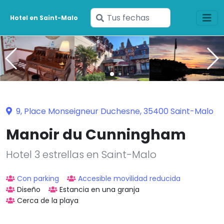
Ingresa
Hotel en Saint-Malo
tus
fechas
9, Place Monseigneur Duchesne, 35400 Saint-Malo
Manoir du Cunningham
Hotel 3 estrellas en Saint-Malo
Con parking
Accesible movilidad reducida
Diseño
Estancia en una granja
Cerca de la playa