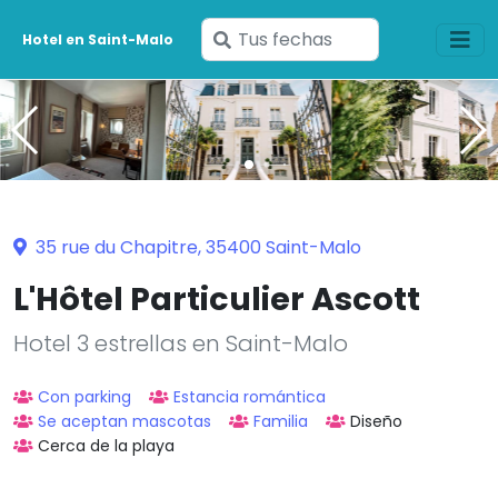
Ingresa
Hotel en Saint-Malo
tus
fechas
35 rue du Chapitre, 35400 Saint-Malo
L'Hôtel Particulier Ascott
Hotel 3 estrellas en Saint-Malo
Con parking
Estancia romántica
Se aceptan mascotas
Familia
Diseño
Cerca de la playa