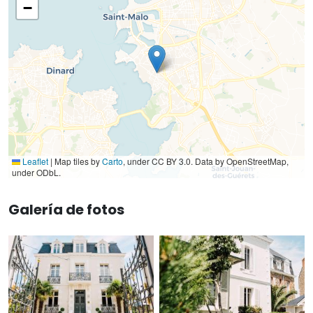
−
Leaflet
|
Map tiles by
Carto
, under CC BY 3.0. Data by OpenStreetMap,
under ODbL.
Galería de fotos