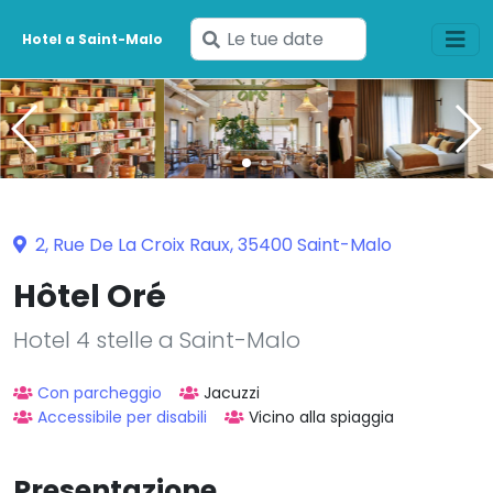
Inserisci
Hotel a Saint-Malo
le
tue
date
2, Rue De La Croix Raux, 35400 Saint-Malo
Hôtel Oré
Hotel 4 stelle a Saint-Malo
Con parcheggio
Jacuzzi
Accessibile per disabili
Vicino alla spiaggia
Presentazione