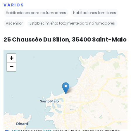
VARIOS
Habitaciones para no fumadores
Habitaciones familiares
Ascensor
Establecimiento totalmente para no fumadores
25 Chaussée Du Sillon, 35400 Saint-Malo
+
−
Leaflet
|
Map tiles by
Carto
, under CC BY 3.0. Data by OpenStreetMap,