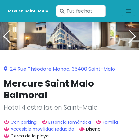
Ingresa
Hotel en Saint-Malo
tus
fechas
24 Rue Théodore Monod, 35400 Saint-Malo
Mercure Saint Malo
Balmoral
Hotel 4 estrellas en Saint-Malo
Con parking
Estancia romántica
Familia
Accesible movilidad reducida
Diseño
Cerca de la playa