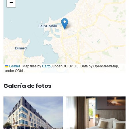
−
Leaflet
|
Map tiles by
Carto
, under CC BY 3.0. Data by OpenStreetMap,
under ODbL.
Galería de fotos