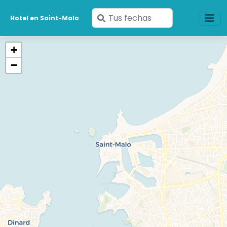
Ingresa
Hotel en Saint-Malo
tus
fechas
+
−