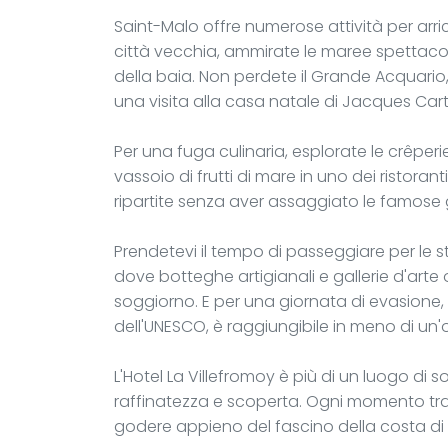
Saint-Malo offre numerose attività per arric
città vecchia, ammirate le maree spettacol
della baia. Non perdete il Grande Acquario,
una visita alla casa natale di Jacques Cart
Per una fuga culinaria, esplorate le crêperi
vassoio di frutti di mare in uno dei ristoran
ripartite senza aver assaggiato le famose ga
Prendetevi il tempo di passeggiare per le s
dove botteghe artigianali e gallerie d'arte
soggiorno. E per una giornata di evasione,
dell'UNESCO, è raggiungibile in meno di un'o
L'Hotel La Villefromoy è più di un luogo di
raffinatezza e scoperta. Ogni momento tra
godere appieno del fascino della costa di