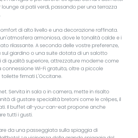
bar lounge ai patii verdi, passando per una terrazza
.
omfort di alto livello e una decorazione raffinata.
un'atmosfera armoniosa, dove le tonalità calde e i
tato rilassante. A seconda delle vostre preferenze,
sul giardino o una suite dotata di un salotto
ti di qualità superiore, attrezzature moderne come
connessione Wi-Fi gratuita, oltre a piccole
oilette firmati L'Occitane.
t. Servita in sala o in camera, mette in risalto
tunità di gustare specialità bretoni come le crêpes, il
cati. Il buffet all-you-can-eat propone anche
 tutti i gusti.
tare da una passeggiata sulla spiaggia di
ll’hotel. La vicinanza della grande spiaggia del