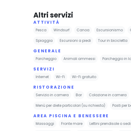
Altri servizi
ATTIVITÀ
Pesca
Windsurf
Canoa
Escursionismo
Spiaggia
Escursioni a piedi
Tour in bicicletta
GENERALE
Parcheggio
Animali ammessi
Parcheggio in l
SERVIZI
Internet
Wi-Fi
Wi-Fi gratuito
RISTORAZIONE
Servizio in camera
Bar
Colazione in camera
Menù per diete particolari (su richiesta)
Pasti per 
AREA PISCINA E BENESSERE
Massaggi
Fronte mare
Lettini prendisole o se