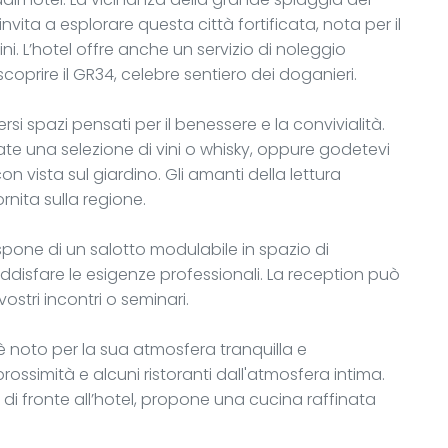
invita a esplorare questa città fortificata, nota per il
i. L’hotel offre anche un servizio di noleggio
scoprire il GR34, celebre sentiero dei doganieri.
versi spazi pensati per il benessere e la convivialità.
te una selezione di vini o whisky, oppure godetevi
n vista sul giardino. Gli amanti della lettura
rnita sulla regione.
dispone di un salotto modulabile in spazio di
oddisfare le esigenze professionali. La reception può
vostri incontri o seminari.
, è noto per la sua atmosfera tranquilla e
rossimità e alcuni ristoranti dall'atmosfera intima.
INIZ, di fronte all’hotel, propone una cucina raffinata