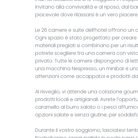
invitano alla convivialità e al riposo, dal 
piacevole dove rilassarsi è un vero piacere
Le 26 camere e suite dell’hotel offrono un c
Ogni spazio è stato progettato per creare 
materiali pregiati si combinano per un risul
potrete scegliere tra una camera con vista 
privato. Tutte le camere dispongono di let
una macchina Nespresso, un minibar e una 
attenzioni come accappatoi e prodotti da t
Al risveglio, vi attende una colazione gourme
prodotti locali e artigianali. Avrete l'oppor
caramello al burro salato o i pesci affumi
opzioni salate e senza glutine, per soddisfare
Durante il vostro soggiorno, lasciatevi ten
Rochebonne, raggiungibile in pochi passi da