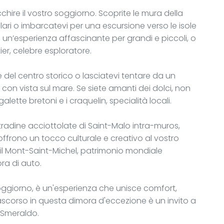
chire il vostro soggiorno. Scoprite le mura della
ari o imbarcatevi per una escursione verso le isole
 un’esperienza affascinante per grandi e piccoli, o
ier, celebre esploratore.
e del centro storico o lasciatevi tentare da un
ti con vista sul mare. Se siete amanti dei dolci, non
lette bretoni e i craquelin, specialità locali.
tradine acciottolate di Saint-Malo intra-muros,
 offrono un tocco culturale e creativo al vostro
 il Mont-Saint-Michel, patrimonio mondiale
ra di auto.
 soggiorno, è un'esperienza che unisce comfort,
scorso in questa dimora d'eccezione è un invito a
 Smeraldo.