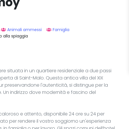
omoy
Animali ammessi
Famiglia
o alla spiaggia
ere situata in un quartiere residenziale a due passi
coperta di Saint-Malo. Questa antica villa del XIX
 preservandone l'autenticità, si distingue per la
. Un indirizzo dove modernità e fascino del
caloroso e attento, disponibile 24 ore su 24 per
sato per rendere il vostro soggiorno un'esperienza
 in famiglia o per lavoro. Gli spazi comuni dell’hotel