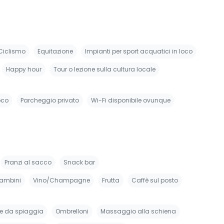
Ciclismo
Equitazione
Impianti per sport acquatici in loco
Happy hour
Tour o lezione sulla cultura locale
oco
Parcheggio privato
Wi-Fi disponibile ovunque
Pranzi al sacco
Snack bar
bambini
Vino/Champagne
Frutta
Caffè sul posto
die da spiaggia
Ombrelloni
Massaggio alla schiena