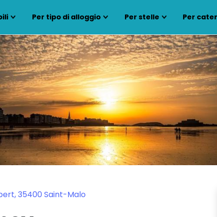
ili
Per tipo di alloggio
Per stelle
Per cate
ert, 35400 Saint-Malo