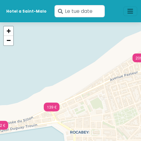
Inserisci
Hotel a Saint-Malo
le
tue
+
date
−
20
139 €
2 €