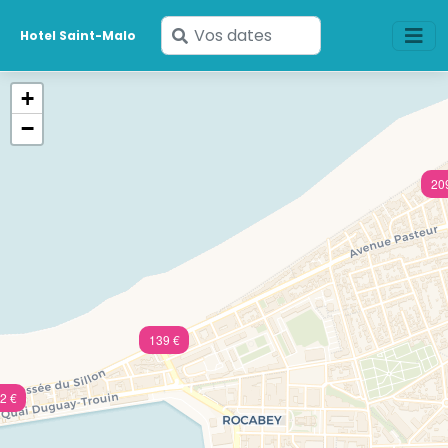
Saisissez
Hotel Saint-Malo
vos
dates
+
−
20
139 €
2 €