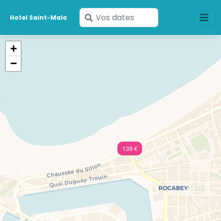
Saisissez
Hotel Saint-Malo
vos
dates
+
−
139 €