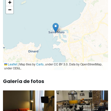
+
−
Leaflet
|
Map tiles by
Carto
, under CC BY 3.0. Data by OpenStreetMap,
under ODbL.
Galería de fotos