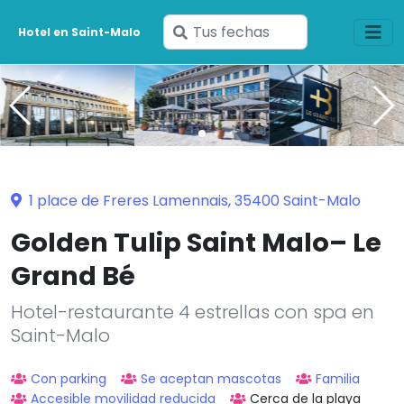
Ingresa
Hotel en Saint-Malo
tus
fechas
1 place de Freres Lamennais, 35400 Saint-Malo
Golden Tulip Saint Malo– Le
Grand Bé
Hotel-restaurante 4 estrellas con spa en
Saint-Malo
Con parking
Se aceptan mascotas
Familia
Accesible movilidad reducida
Cerca de la playa