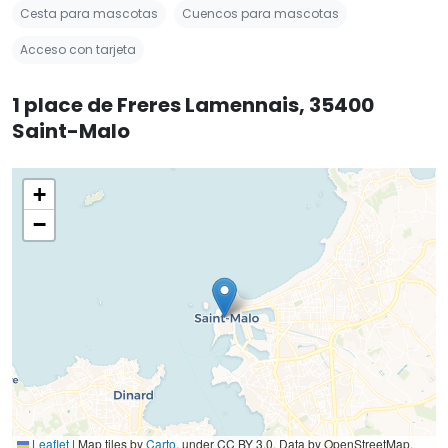
Cesta para mascotas
Cuencos para mascotas
Acceso con tarjeta
1 place de Freres Lamennais, 35400
Saint-Malo
+
−
Leaflet
|
Map tiles by
Carto
, under CC BY 3.0. Data by OpenStreetMap,