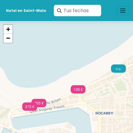
Ingresa
Hotel en Saint-Malo
tus
fechas
+
−
n.c.
139 €
205 €
272 €