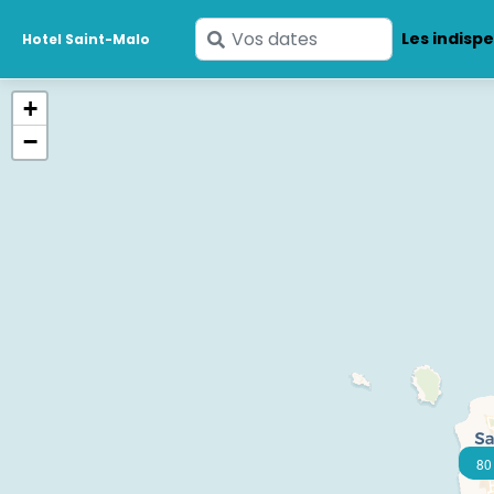
Saisissez
Les indisp
Hotel Saint-Malo
vos
dates
+
−
50 
80