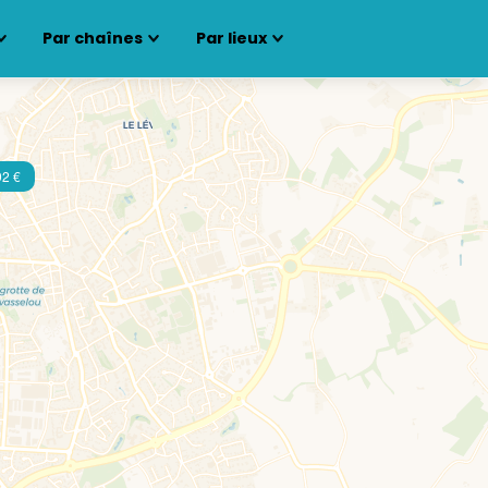
Par chaînes
Par lieux
92 €