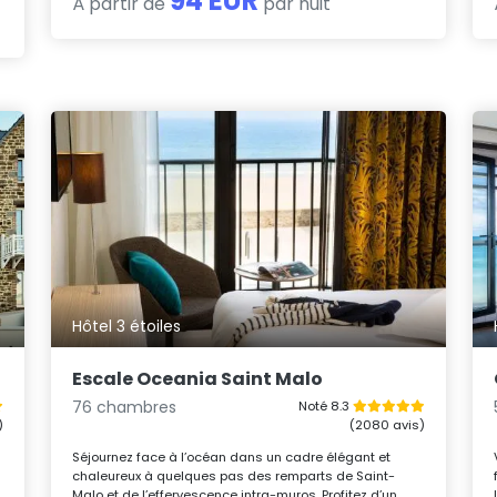
94 EUR
À partir de
par nuit
Hôtel 3 étoiles
Escale Oceania Saint Malo
76 chambres
Noté 8.3
)
(2080 avis)
Séjournez face à l’océan dans un cadre élégant et
chaleureux à quelques pas des remparts de Saint-
s
Malo et de l’effervescence intra-muros. Profitez d’un