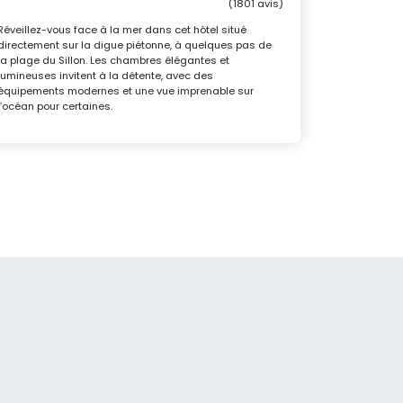
(1801 avis)
Réveillez-vous face à la mer dans cet hôtel situé
directement sur la digue piétonne, à quelques pas de
la plage du Sillon. Les chambres élégantes et
lumineuses invitent à la détente, avec des
équipements modernes et une vue imprenable sur
l’océan pour certaines.
a