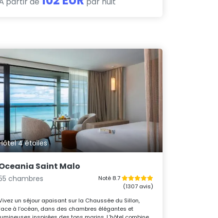
102 EUR
À partir de
par nuit
Hôtel 4 étoiles
Oceania Saint Malo
55 chambres
Noté 8.7
(1307 avis)
Vivez un séjour apaisant sur la Chaussée du Sillon,
face à l’océan, dans des chambres élégantes et
lumineuses inspirées des tons marins. L’hôtel combine