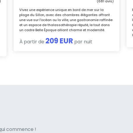
)
(681 avis)
Vivez une expérience unique en bord de mer sur la
plage du Sillon, avec des chambres élégantes offrant
une vue sur l’océan ou la ville, une gastronomie raffinée
et un espace de thalassothérapie réputé, le tout dans
un cadre Belle Époque alliant charme et modernité.
209 EUR
À partir de
par nuit
ne italian
e qui commence !