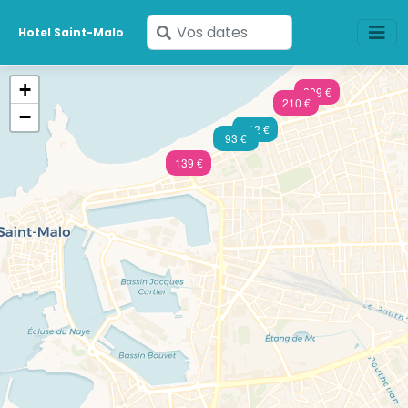
Saisissez
Hotel Saint-Malo
vos
dates
+
209 €
210 €
−
102 €
93 €
139 €